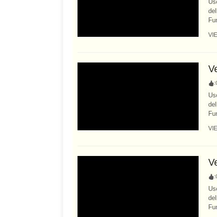
Usc
del
Fum
VI
V
:
Usc
del
Fum
VI
Ve
:
Usc
del
Fum