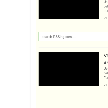
Usc
del
Fum
VI
V
:
Usc
del
Fum
VI