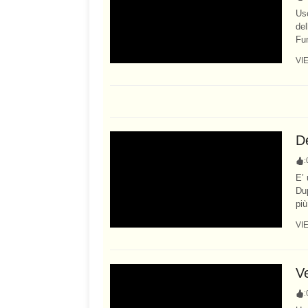
Usc
del
Fum
VI
D
:
E’ 
Dup
più
VI
V
: