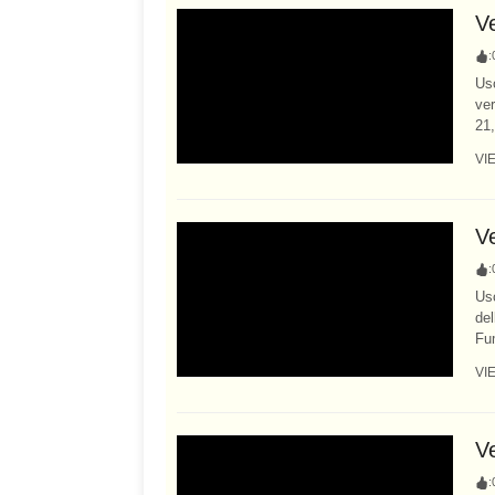
V
:
Usc
ver
21,
VI
Ve
:
Usc
del
Fum
VI
Ve
: