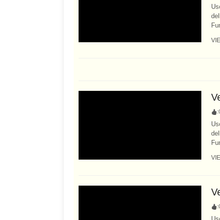
Usc
del
Fum
VI
Ve
:
Usc
del
Fum
VI
Ve
:
Usc