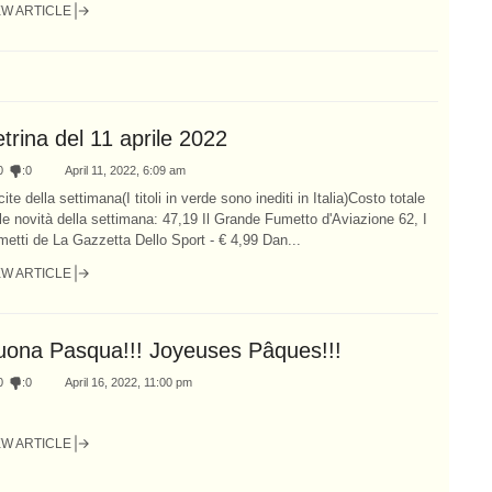
EW ARTICLE
trina del 11 aprile 2022
0
:
0
April 11, 2022, 6:09 am
ite della settimana(I titoli in verde sono inediti in Italia)Costo totale
le novità della settimana: 47,19 Il Grande Fumetto d'Aviazione 62, I
etti de La Gazzetta Dello Sport - € 4,99 Dan...
EW ARTICLE
uona Pasqua!!! Joyeuses Pâques!!!
0
:
0
April 16, 2022, 11:00 pm
EW ARTICLE