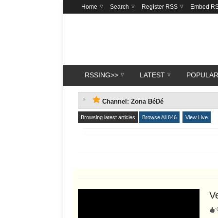
Home
Search
Register RSS
Embed R
RSSING>>
LATEST
POPULA
Channel: Zona BéDé
Browsing latest articles
Browse All 846
View Live
V
: