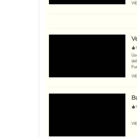
VI
Ve
:
Usc
del
Fum
VI
B
:
VI