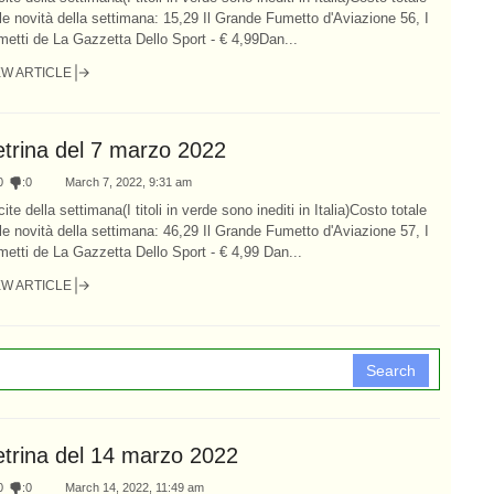
le novità della settimana: 15,29 Il Grande Fumetto d'Aviazione 56, I
etti de La Gazzetta Dello Sport - € 4,99Dan...
EW ARTICLE
etrina del 7 marzo 2022
0
:
0
March 7, 2022, 9:31 am
ite della settimana(I titoli in verde sono inediti in Italia)Costo totale
le novità della settimana: 46,29 Il Grande Fumetto d'Aviazione 57, I
etti de La Gazzetta Dello Sport - € 4,99 Dan...
EW ARTICLE
Search
etrina del 14 marzo 2022
0
:
0
March 14, 2022, 11:49 am