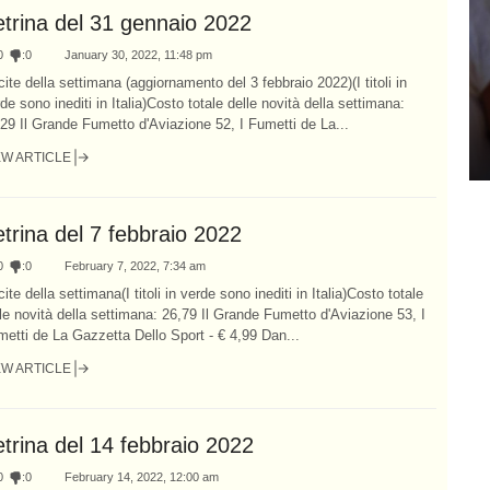
etrina del 31 gennaio 2022
0
:
0
January 30, 2022, 11:48 pm
ite della settimana (aggiornamento del 3 febbraio 2022)(I titoli in
de sono inediti in Italia)Costo totale delle novità della settimana:
29 Il Grande Fumetto d'Aviazione 52, I Fumetti de La...
EW ARTICLE
trina del 7 febbraio 2022
0
:
0
February 7, 2022, 7:34 am
ite della settimana(I titoli in verde sono inediti in Italia)Costo totale
le novità della settimana: 26,79 Il Grande Fumetto d'Aviazione 53, I
etti de La Gazzetta Dello Sport - € 4,99 Dan...
EW ARTICLE
trina del 14 febbraio 2022
0
:
0
February 14, 2022, 12:00 am