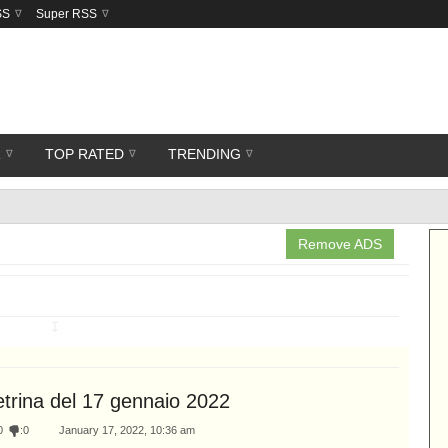
SS
Super RSS
R
TOP RATED
TRENDING
Remove ADS
↧
etrina del 17 gennaio 2022
0
:
0
January 17, 2022, 10:36 am