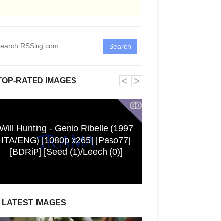
Search
˂
˃
TOP-RATED IMAGES
ↂ
Will Hunting - Genio Ribelle (1997
Schemi per il fil
ITA/ENG) [1080p x265] [Paso77]
con grappoli d
[BDRiP] [Seed (1)/Leech (0)]
LATEST IMAGES