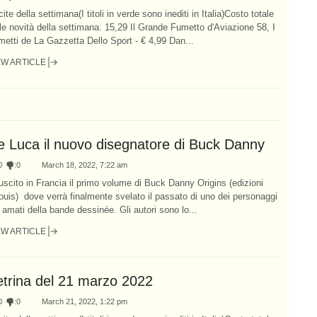
ite della settimana(I titoli in verde sono inediti in Italia)Costo totale
le novità della settimana: 15,29 Il Grande Fumetto d'Aviazione 58, I
etti de La Gazzetta Dello Sport - € 4,99 Dan...
EW ARTICLE
e Luca il nuovo disegnatore di Buck Danny
0
:
0
March 18, 2022, 7:22 am
uscito in Francia il primo volume di Buck Danny Origins (edizioni
uis) dove verrà finalmente svelato il passato di uno dei personaggi
 amati della bande dessinée. Gli autori sono lo...
EW ARTICLE
etrina del 21 marzo 2022
0
:
0
March 21, 2022, 1:22 pm