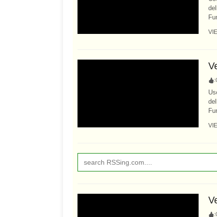
del
Fum
VI
V
:
Usc
del
Fum
VI
V
: